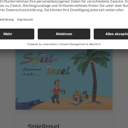
www.werbetechnik-
kurscheid.de
Spielinsel