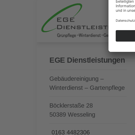
EGE Dienstleistungen
Gebäude­reinigung –
Winterdienst – Gartenpflege
Böcklerstaße 28
50389 Wesseling
0163 4482306