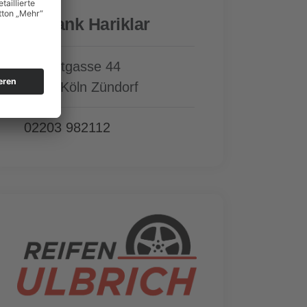
SB Tank Hariklar
Schmittgasse 44
51143 Köln Zündorf
02203 982112