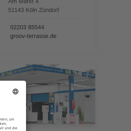
Am Markt 4
51143 Köln Zündorf
02203 85544
groov-terrasse.de