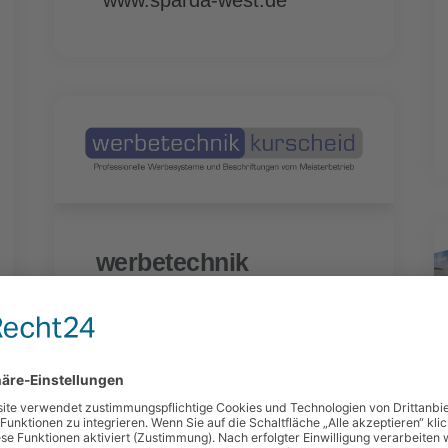
werbetechnik
kurscheid
Ferdinand-Porsche-Str. 3
51149 Köln
02203 599036