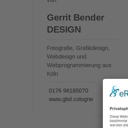
Gerrit Bender
DESIGN
Fotografie, Grafikdesign,
Webdesign und
Webprogrammierung aus
Köln
0176 98185070
www.gbd.cologne