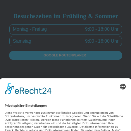
Besuchszeiten im Frühling & Sommer
Montag - Freitag
9:00 - 18:00 Uhr
Samstag
9:00 - 16:00 Uhr
GOOGLE ROUTENPLANER
Diese Website wird betreut von
Gerrit Bender DESIGN – Websites, Grafikdesign und
Fotografie aus Köln.