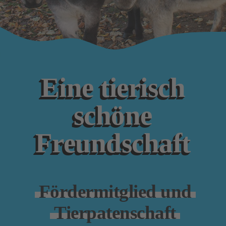
Eine tierisch
schöne
Freund­schaft
Förder­mitglied und
Tier­paten­schaft