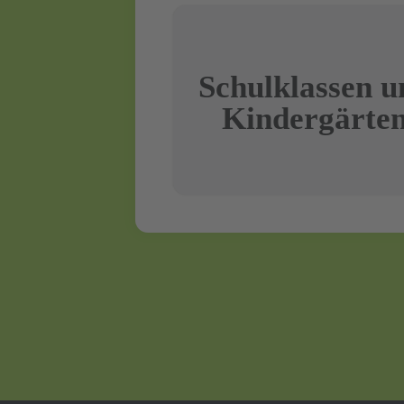
Schul­­klassen 
Kinder­­gärte