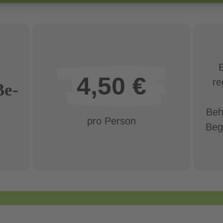
4,50 €
re
Be­
Beh
pro Person
Beg