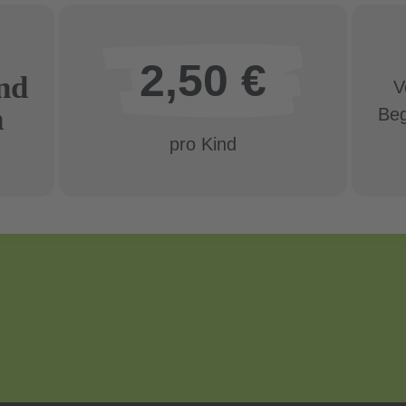
2,50 €
und
V
n
Beg
pro Kind