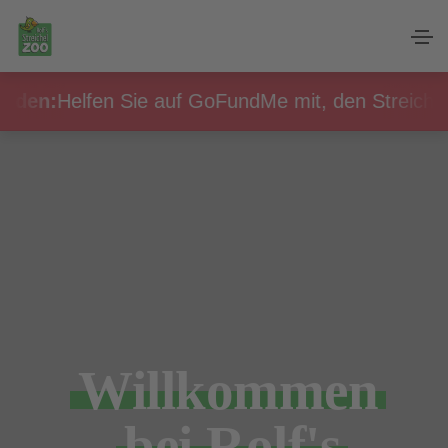
en:
Helfen Sie auf GoFundMe mit, den Streichelzoo 
Will­kommen
bei Rolf's