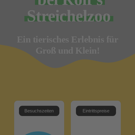
Streichel­zoo
Ein tierisches Erlebnis für
Groß und Klein!
Besuchszeiten
Eintrittspreise