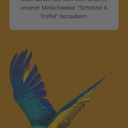
unserer Minischweine "Schnitzel &
Trüffel" bezaubern.